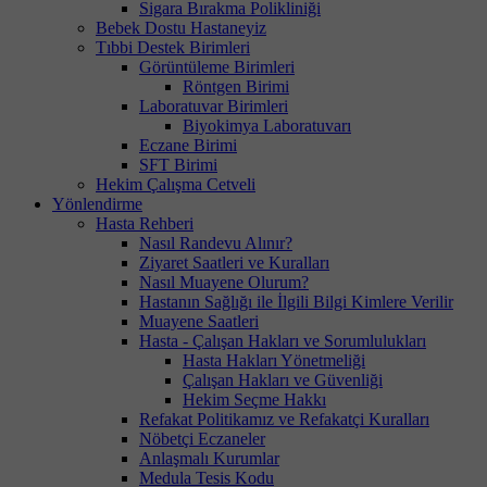
Sigara Bırakma Polikliniği
Bebek Dostu Hastaneyiz
Tıbbi Destek Birimleri
Görüntüleme Birimleri
Röntgen Birimi
Laboratuvar Birimleri
Biyokimya Laboratuvarı
Eczane Birimi
SFT Birimi
Hekim Çalışma Cetveli
Yönlendirme
Hasta Rehberi
Nasıl Randevu Alınır?
Ziyaret Saatleri ve Kuralları
Nasıl Muayene Olurum?
Hastanın Sağlığı ile İlgili Bilgi Kimlere Verilir
Muayene Saatleri
Hasta - Çalışan Hakları ve Sorumlulukları
Hasta Hakları Yönetmeliği
Çalışan Hakları ve Güvenliği
Hekim Seçme Hakkı
Refakat Politikamız ve Refakatçi Kuralları
Nöbetçi Eczaneler
Anlaşmalı Kurumlar
Medula Tesis Kodu