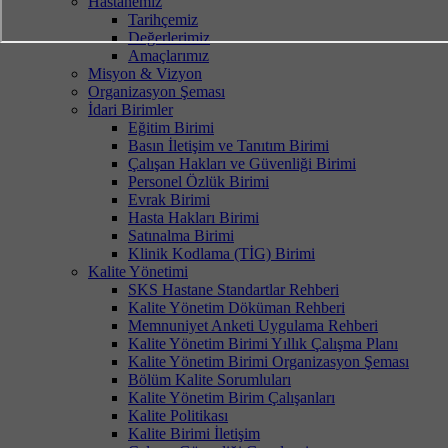
Hastanemiz
Tarihçemiz
Değerlerimiz
Amaçlarımız
Misyon & Vizyon
Organizasyon Şeması
İdari Birimler
Eğitim Birimi
Basın İletişim ve Tanıtım Birimi
Çalışan Hakları ve Güvenliği Birimi
Personel Özlük Birimi
Evrak Birimi
Hasta Hakları Birimi
Satınalma Birimi
Klinik Kodlama (TİG) Birimi
Kalite Yönetimi
SKS Hastane Standartlar Rehberi
Kalite Yönetim Döküman Rehberi
Memnuniyet Anketi Uygulama Rehberi
Kalite Yönetim Birimi Yıllık Çalışma Planı
Kalite Yönetim Birimi Organizasyon Şeması
Bölüm Kalite Sorumluları
Kalite Yönetim Birim Çalışanları
Kalite Politikası
Kalite Birimi İletişim