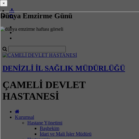
×
×
Dünya Emzirme Günü
DENİZLİ İL SAĞLIK MÜDÜRLÜĞÜ
ÇAMELİ DEVLET
HASTANESİ
Kurumsal
Hastane Yönetimi
Başhekim
İdari ve Mali İşler Müdürü