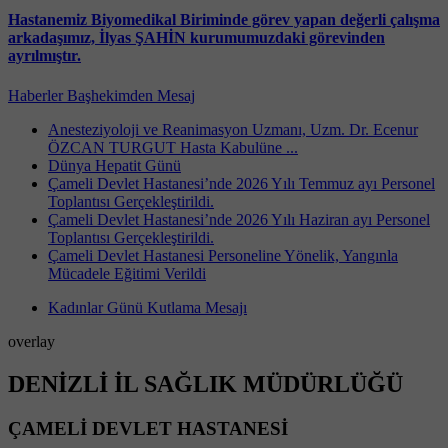
Hastanemiz Biyomedikal Biriminde görev yapan değerli çalışma
arkadaşımız, İlyas ŞAHİN kurumumuzdaki görevinden
ayrılmıştır.
Haberler
Başhekimden Mesaj
Anesteziyoloji ve Reanimasyon Uzmanı, Uzm. Dr. Ecenur
ÖZCAN TURGUT Hasta Kabulüne ...
Dünya Hepatit Günü
Çameli Devlet Hastanesi’nde 2026 Yılı Temmuz ayı Personel
Toplantısı Gerçekleştirildi.
Çameli Devlet Hastanesi’nde 2026 Yılı Haziran ayı Personel
Toplantısı Gerçekleştirildi.
Çameli Devlet Hastanesi Personeline Yönelik, Yangınla
Mücadele Eğitimi Verildi
Kadınlar Günü Kutlama Mesajı
overlay
DENİZLİ İL SAĞLIK MÜDÜRLÜĞÜ
ÇAMELİ DEVLET HASTANESİ