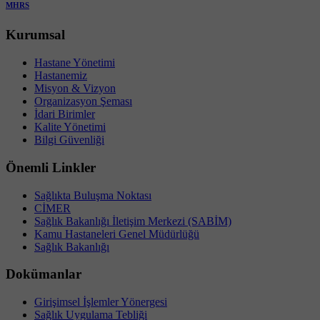
MHRS
Kurumsal
Hastane Yönetimi
Hastanemiz
Misyon & Vizyon
Organizasyon Şeması
İdari Birimler
Kalite Yönetimi
Bilgi Güvenliği
Önemli Linkler
Sağlıkta Buluşma Noktası
CİMER
Sağlık Bakanlığı İletişim Merkezi (SABİM)
Kamu Hastaneleri Genel Müdürlüğü
Sağlık Bakanlığı
Dokümanlar
Girişimsel İşlemler Yönergesi
Sağlık Uygulama Tebliği