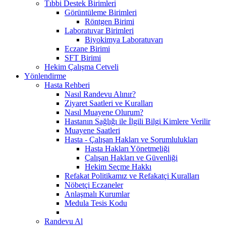
Tıbbi Destek Birimleri
Görüntüleme Birimleri
Röntgen Birimi
Laboratuvar Birimleri
Biyokimya Laboratuvarı
Eczane Birimi
SFT Birimi
Hekim Çalışma Cetveli
Yönlendirme
Hasta Rehberi
Nasıl Randevu Alınır?
Ziyaret Saatleri ve Kuralları
Nasıl Muayene Olurum?
Hastanın Sağlığı ile İlgili Bilgi Kimlere Verilir
Muayene Saatleri
Hasta - Çalışan Hakları ve Sorumlulukları
Hasta Hakları Yönetmeliği
Çalışan Hakları ve Güvenliği
Hekim Seçme Hakkı
Refakat Politikamız ve Refakatçi Kuralları
Nöbetçi Eczaneler
Anlaşmalı Kurumlar
Medula Tesis Kodu
Randevu Al