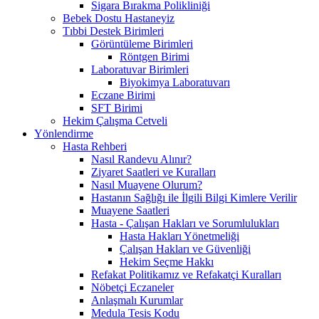
Sigara Bırakma Polikliniği
Bebek Dostu Hastaneyiz
Tıbbi Destek Birimleri
Görüntüleme Birimleri
Röntgen Birimi
Laboratuvar Birimleri
Biyokimya Laboratuvarı
Eczane Birimi
SFT Birimi
Hekim Çalışma Cetveli
Yönlendirme
Hasta Rehberi
Nasıl Randevu Alınır?
Ziyaret Saatleri ve Kuralları
Nasıl Muayene Olurum?
Hastanın Sağlığı ile İlgili Bilgi Kimlere Verilir
Muayene Saatleri
Hasta - Çalışan Hakları ve Sorumlulukları
Hasta Hakları Yönetmeliği
Çalışan Hakları ve Güvenliği
Hekim Seçme Hakkı
Refakat Politikamız ve Refakatçi Kuralları
Nöbetçi Eczaneler
Anlaşmalı Kurumlar
Medula Tesis Kodu