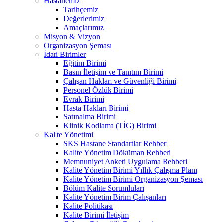
Hastanemiz
Tarihçemiz
Değerlerimiz
Amaçlarımız
Misyon & Vizyon
Organizasyon Şeması
İdari Birimler
Eğitim Birimi
Basın İletişim ve Tanıtım Birimi
Çalışan Hakları ve Güvenliği Birimi
Personel Özlük Birimi
Evrak Birimi
Hasta Hakları Birimi
Satınalma Birimi
Klinik Kodlama (TİG) Birimi
Kalite Yönetimi
SKS Hastane Standartlar Rehberi
Kalite Yönetim Döküman Rehberi
Memnuniyet Anketi Uygulama Rehberi
Kalite Yönetim Birimi Yıllık Çalışma Planı
Kalite Yönetim Birimi Organizasyon Şeması
Bölüm Kalite Sorumluları
Kalite Yönetim Birim Çalışanları
Kalite Politikası
Kalite Birimi İletişim