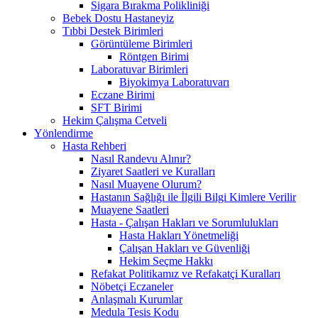
Sigara Bırakma Polikliniği
Bebek Dostu Hastaneyiz
Tıbbi Destek Birimleri
Görüntüleme Birimleri
Röntgen Birimi
Laboratuvar Birimleri
Biyokimya Laboratuvarı
Eczane Birimi
SFT Birimi
Hekim Çalışma Cetveli
Yönlendirme
Hasta Rehberi
Nasıl Randevu Alınır?
Ziyaret Saatleri ve Kuralları
Nasıl Muayene Olurum?
Hastanın Sağlığı ile İlgili Bilgi Kimlere Verilir
Muayene Saatleri
Hasta - Çalışan Hakları ve Sorumlulukları
Hasta Hakları Yönetmeliği
Çalışan Hakları ve Güvenliği
Hekim Seçme Hakkı
Refakat Politikamız ve Refakatçi Kuralları
Nöbetçi Eczaneler
Anlaşmalı Kurumlar
Medula Tesis Kodu