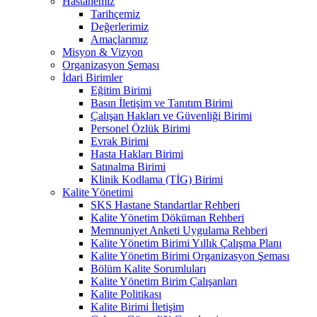
Hastanemiz
Tarihçemiz
Değerlerimiz
Amaçlarımız
Misyon & Vizyon
Organizasyon Şeması
İdari Birimler
Eğitim Birimi
Basın İletişim ve Tanıtım Birimi
Çalışan Hakları ve Güvenliği Birimi
Personel Özlük Birimi
Evrak Birimi
Hasta Hakları Birimi
Satınalma Birimi
Klinik Kodlama (TİG) Birimi
Kalite Yönetimi
SKS Hastane Standartlar Rehberi
Kalite Yönetim Döküman Rehberi
Memnuniyet Anketi Uygulama Rehberi
Kalite Yönetim Birimi Yıllık Çalışma Planı
Kalite Yönetim Birimi Organizasyon Şeması
Bölüm Kalite Sorumluları
Kalite Yönetim Birim Çalışanları
Kalite Politikası
Kalite Birimi İletişim