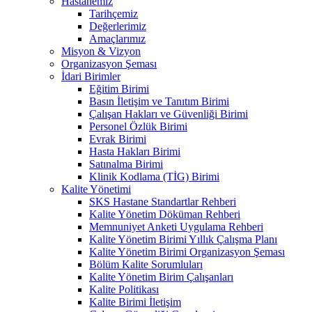
Hastanemiz
Tarihçemiz
Değerlerimiz
Amaçlarımız
Misyon & Vizyon
Organizasyon Şeması
İdari Birimler
Eğitim Birimi
Basın İletişim ve Tanıtım Birimi
Çalışan Hakları ve Güvenliği Birimi
Personel Özlük Birimi
Evrak Birimi
Hasta Hakları Birimi
Satınalma Birimi
Klinik Kodlama (TİG) Birimi
Kalite Yönetimi
SKS Hastane Standartlar Rehberi
Kalite Yönetim Döküman Rehberi
Memnuniyet Anketi Uygulama Rehberi
Kalite Yönetim Birimi Yıllık Çalışma Planı
Kalite Yönetim Birimi Organizasyon Şeması
Bölüm Kalite Sorumluları
Kalite Yönetim Birim Çalışanları
Kalite Politikası
Kalite Birimi İletişim