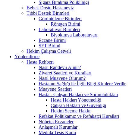
Sigara Bırakma Polikliniği
Bebek Dostu Hastaneyiz
Tıbbi Destek Birimleri
Görüntüleme Birimleri
Röntgen Birimi
Laboratuvar Birimleri
Biyokimya Laboratuvarı
Eczane Birimi
SFT Birimi
Hekim Çalışma Cetveli
Yönlendirme
Hasta Rehberi
Nasıl Randevu Alınır?
Ziyaret Saatleri ve Kuralları
Nasıl Muayene Olurum?
Hastanın Sağlığı ile İlgili Bilgi Kimlere Verilir
Muayene Saatleri
Hasta - Çalışan Hakları ve Sorumlulukları
Hasta Hakları Yönetmeliği
Çalışan Hakları ve Güvenliği
Hekim Seçme Hakkı
Refakat Politikamız ve Refakatçi Kuralları
Nöbetçi Eczaneler
Anlaşmalı Kurumlar
Medula Tesis Kodu